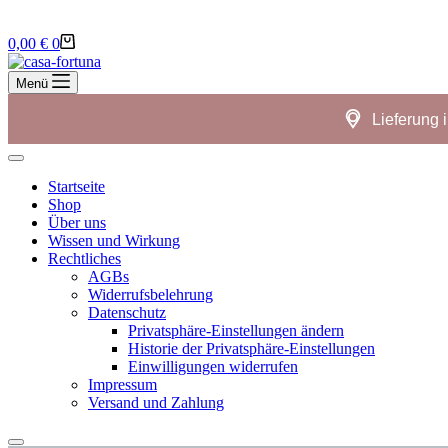
Warenkorb
0,00
€
0
Menü
Lieferung 
Startseite
Shop
Über uns
Wissen und Wirkung
Rechtliches
AGBs
Widerrufsbelehrung
Datenschutz
Privatsphäre-Einstellungen ändern
Historie der Privatsphäre-Einstellungen
Einwilligungen widerrufen
Impressum
Versand und Zahlung