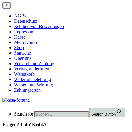
Zum
Inhalt
springen
AGBs
Datenschutz
Echtheit von Bewertungen
Impressum
Kasse
Mein Konto
Shop
Startseite
Über uns
Versand und Zahlung
Vertrag widerrufen
Warenkorb
Widerrufsbelehrung
Wissen und Wirkung
Zahlungsarten
Search for:
Search Button
Fragen? Lob? Kritik?